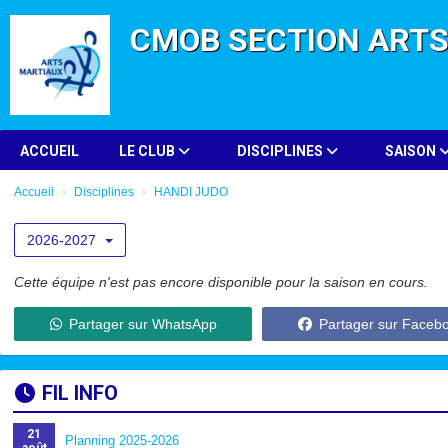
Panneau de gestion des cookies
CMOB SECTION ART
ACCUEIL
LE CLUB
DISCIPLINES
SAISON
Accueil
Disciplines
HANDI JUDO
2026-2027
Cette équipe n'est pas encore disponible pour la saison en cours.
Partager sur WhatsApp
Partager sur Faceb
FIL INFO
21
Planning 2025-2026